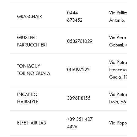
0444
Via Pellizzari
GRASCHAIR
673452
Antonio, 10
GIUSEPPE
Via Piero
0532761029
PARRUCCHIERI
Gobetti, 41
Via Pietro
TONI&GUY
0116197222
Francesco
TORINO GUALA
Guala, 107
INCANTO
Via Pietro
3396118155
HAIRSTYLE
Isola, 66
+39 351 407
ELFE HAIR LAB
Via Pioppa, 1
4426