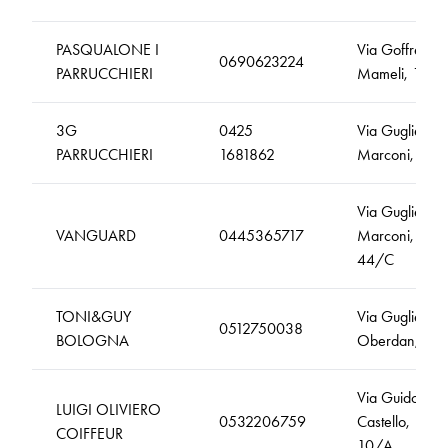
PASQUALONE I
Via Goffredo
0690623224
PARRUCCHIERI
Mameli, 11/A
3G
0425
Via Guglielmo
PARRUCCHIERI
1681862
Marconi, 25
Via Guglielmo
VANGUARD
0445365717
Marconi,
44/C
TONI&GUY
Via Guglielmo
0512750038
BOLOGNA
Oberdan, 11
Via Guido da
LUIGI OLIVIERO
0532206759
Castello,
COIFFEUR
10/A