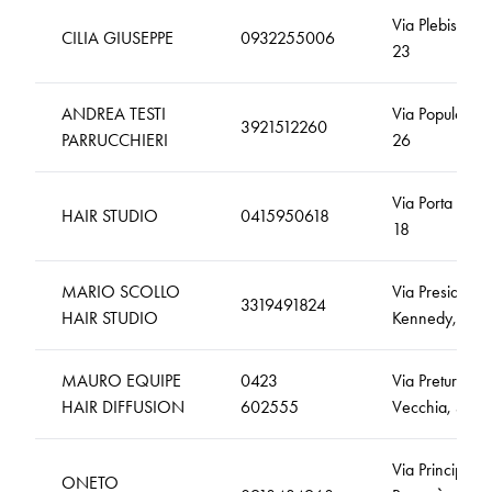
Via Plebiscito,
CILIA GIUSEPPE
0932255006
23
ANDREA TESTI
Via Populonia,
3921512260
PARRUCCHIERI
26
Via Porta Est,
HAIR STUDIO
0415950618
18
MARIO SCOLLO
Via Presidente
3319491824
HAIR STUDIO
Kennedy, 33
MAURO EQUIPE
0423
Via Pretura
HAIR DIFFUSION
602555
Vecchia, 5
Via Principe
ONETO