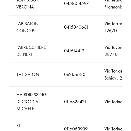
0458014597
VERONA
Filarmonico, 3
LAB SALON
Via Terraglio,
0415040661
CONCEPT
126/D
PARRUCCHIERE
Via Tevere,
041614419
DE PIERI
38/40
Via Tor de'
THE SALON
062156310
Schiavi, 271
HAIRDRESSING
DI CIOCCA
0116825421
Via Torino, 14
MICHELE
RL
0116065939
Via Torino, 40