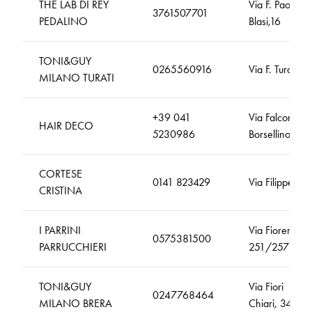
THE LAB DI REY
Via F. Paolo di
3761507701
PEDALINO
Blasi,16
TONI&GUY
0265560916
Via F. Turati, 7
MILANO TURATI
+39 041
Via Falcone e
HAIR DECO
5230986
Borsellino, 22
CORTESE
0141 823429
Via Filippetti, 8
CRISTINA
I PARRINI
Via Fiorentina,
0575381500
PARRUCCHIERI
251/257
TONI&GUY
Via Fiori
0247768464
MILANO BRERA
Chiari, 34