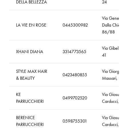
DELLA BELLEZZA
24
Via Generale
LA VIE EN ROSE
0445300982
Dalla Chiesa
86/88
Via Gibellini,
XHANI DIANA
3314773565
41
STYLE MAX HAIR
Via Giorgio
0423480855
& BEAUTY
Massari, 9
KE
Via Giosuè
0499702520
PARRUCCHIERI
Carducci, 4
BERENICE
Via Giosuè
0598755301
PARRUCCHIERI
Carducci, 7