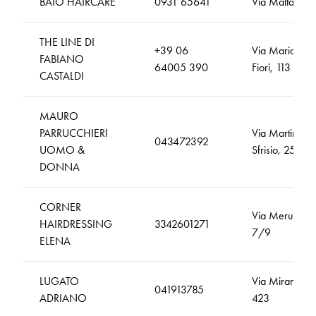
BAIO HAIRCARE
0931 65641
Via Malta, 34
THE LINE DI
+39 06
Via Mario De'
FABIANO
64005 390
Fiori, 113
CASTALDI
MAURO
PARRUCCHIERI
Via Martiri
043472392
UOMO &
Sfrisio, 25
DONNA
CORNER
Via Merula
HAIRDRESSING
3342601271
7/9
ELENA
LUGATO
Via Miranese,
041913785
ADRIANO
423