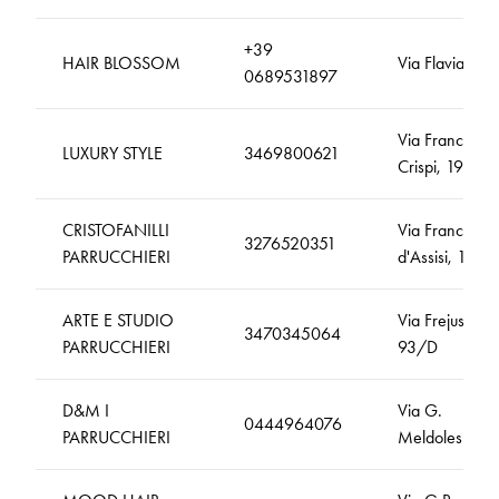
+39
HAIR BLOSSOM
Via Flavia, 83
0689531897
Via Francesco
LUXURY STYLE
3469800621
Crispi, 192
CRISTOFANILLI
Via Francesco
3276520351
PARRUCCHIERI
d'Assisi, 13
ARTE E STUDIO
Via Frejus,
3470345064
PARRUCCHIERI
93/D
D&M I
Via G.
0444964076
PARRUCCHIERI
Meldolesi, 9