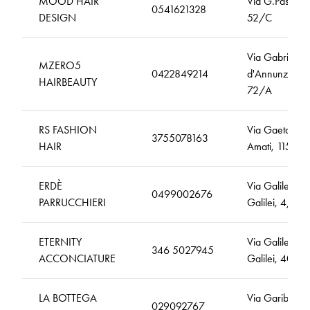
MOOD HAIR
Via G.Pascoli,
0541621328
DESIGN
52/C
Via Gabriele
MZERO5
0422849214
d'Annunzio,
HAIRBEAUTY
72/A
RS FASHION
Via Gaetano
3755078163
HAIR
Amati, 115
ERDÈ
Via Galileo
0499002676
PARRUCCHIERI
Galilei, 4/C
ETERNITY
Via Galileo
346 5027945
ACCONCIATURE
Galilei, 40
LA BOTTEGA
Via Garibaldi,
029092767