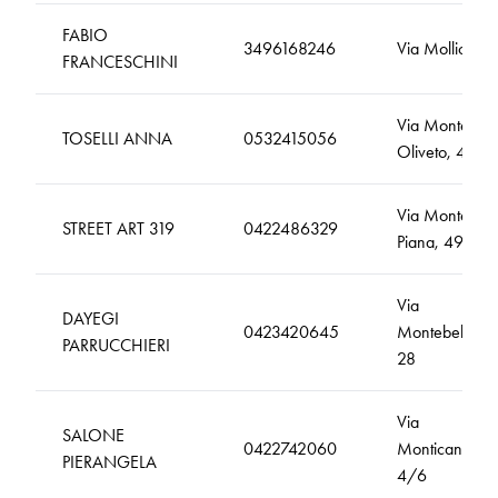
FABIO
3496168246
Via Mollica, 7
FRANCESCHINI
Via Monte
TOSELLI ANNA
0532415056
Oliveto, 44
Via Monte
STREET ART 319
0422486329
Piana, 49
Via
DAYEGI
0423420645
Montebelluna,
PARRUCCHIERI
28
Via
SALONE
0422742060
Monticano,
PIERANGELA
4/6