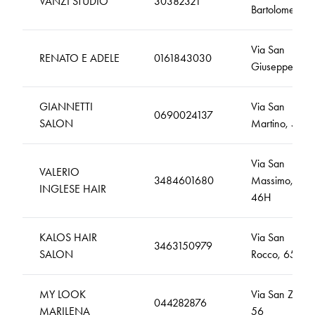
VANZI STUDIO
30382321
Bartolomeo, 7
Via San
RENATO E ADELE
0161843030
Giuseppe, 50
GIANNETTI
Via San
0690024137
SALON
Martino, 54
Via San
VALERIO
3484601680
Massimo,
INGLESE HAIR
46H
KALOS HAIR
Via San
3463150979
SALON
Rocco, 65A
MY LOOK
Via San Zeno,
044282876
MARILENA
56