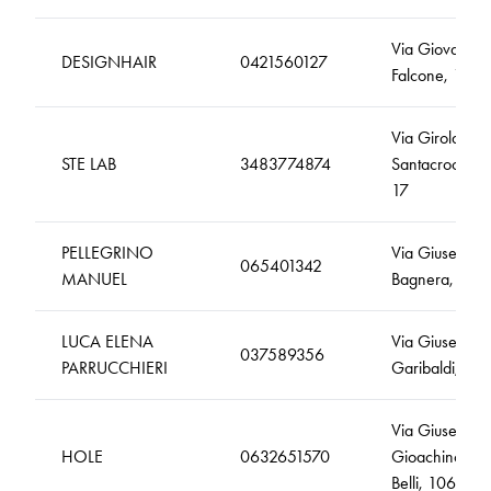
Via Giovanni
DESIGNHAIR
0421560127
Falcone, 14
Via Girolamo
STE LAB
3483774874
Santacroce,
17
PELLEGRINO
Via Giuseppe
065401342
MANUEL
Bagnera, 34
LUCA ELENA
Via Giuseppe
037589356
PARRUCCHIERI
Garibaldi, 52
Via Giuseppe
HOLE
0632651570
Gioachino
Belli, 106