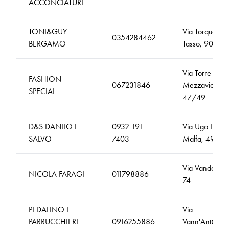
ACCONCIATURE
TONI&GUY
Via Torquato
0354284462
BERGAMO
Tasso, 90
Via Torre di
FASHION
067231846
Mezzavia,
SPECIAL
47/49
D&S DANILO E
0932 191
Via Ugo La
SALVO
7403
Malfa, 49
Via Vandalino,
NICOLA FARAGI
011798886
74
PEDALINO I
Via
PARRUCCHIERI
0916255886
Vann'Antò,