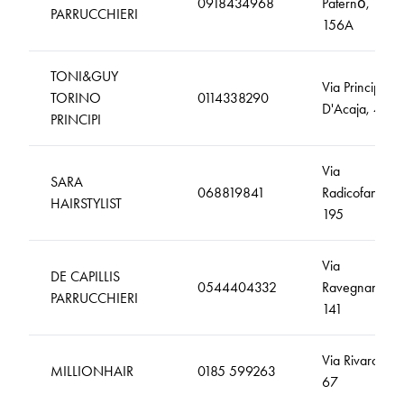
0918434968
Paternò,
PARRUCCHIERI
156A
TONI&GUY
Via Principi
TORINO
0114338290
D'Acaja, 49
PRINCIPI
Via
SARA
068819841
Radicofani,
HAIRSTYLIST
195
Via
DE CAPILLIS
0544404332
Ravegnana,
PARRUCCHIERI
141
Via Rivarola,
MILLIONHAIR
0185 599263
67