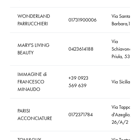
WONDERLAND
Via Santa
01731900006
PARRUCCHIERI
Barbara,1
Via
MARY'S LIVING
0423614188
Schiavonesca
BEAUTY
Priula, 53
IMMAGINE di
+39 0923
FRANCESCO
Via Sicilia, 74
569 639
MINAUDO
Via Tapparelli
PARISI
0172371784
d'Azeglio,
ACCONCIATURE
26/A/2
TONI&GUY
Via Teatro