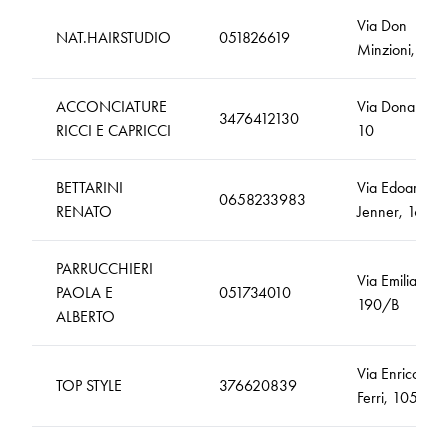
Via Don
NAT.HAIRSTUDIO
051826619
Minzioni, 13
ACCONCIATURE
Via Donaudi,
3476412130
RICCI E CAPRICCI
10
BETTARINI
Via Edoardo
0658233983
RENATO
Jenner, 161/B
PARRUCCHIERI
Via Emilia
PAOLA E
051734010
190/B
ALBERTO
Via Enrico
TOP STYLE
376620839
Ferri, 105