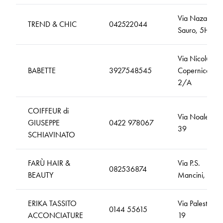
Via Nazario
TREND & CHIC
042522044
Sauro, 5H
Via Nicolò
BABETTE
3927548545
Copernico,
2/A
COIFFEUR di
Via Noalese,
GIUSEPPE
0422 978067
39
SCHIAVINATO
FARÙ HAIR &
Via P.S.
082536874
BEAUTY
Mancini, 130
ERIKA TASSITO
Via Palestro,
0144 55615
ACCONCIATURE
19